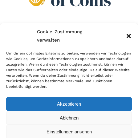
Wir sind Mitglied im Händlerbund!
Cookie-Zustimmung
verwalten
Der Händlerbund setzt sich für sicheren und
erfolgreichen E-Commerce ein. Auch wir sind wie
Um dir ein optimales Erlebnis zu bieten, verwenden wir Technologien
wie Cookies, um Geräteinformationen zu speichern und/oder darauf
viele Onlineshops im Netz Mitglied im Händlerbund
zuzugreifen. Wenn du diesen Technologien zustimmst, können wir
und unterstützen fairen Onlinehandel.
Daten wie das Surfverhalten oder eindeutige IDs auf dieser Website
verarbeiten. Wenn du deine Zustimmung nicht erteilst oder
zurückziehst, können bestimmte Merkmale und Funktionen
beeinträchtigt werden.
Akzeptieren
© Copyright 2026 | World of Coins |
Impressum
|
Datenschutz
|
Cookie
Ablehnen
Richtlinie
|
AGB
|
Widerruf
|
Zahlung & Versand
|
Batteriehinweis
Einstellungen ansehen