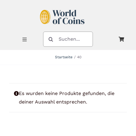
Zum
Inhalt
springen
SUCHE
NACH:
Toggle
Navigation
Startseite
40
Shop
Kategorien
Es wurden keine Produkte gefunden, die
deiner Auswahl entsprechen.
Neuheiten