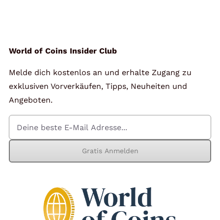
Angebote
Über Uns
World of Coins Insider Club
Melde dich kostenlos an und erhalte Zugang zu
Kontakt
exklusiven Vorverkäufen, Tipps, Neuheiten und
Angeboten.
Mein Konto
Gratis Anmelden
Warenkorb