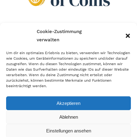
Wir sind Mitglied im Händlerbund!
Cookie-Zustimmung
verwalten
Der Händlerbund setzt sich für sicheren und
erfolgreichen E-Commerce ein. Auch wir sind wie
Um dir ein optimales Erlebnis zu bieten, verwenden wir Technologien
wie Cookies, um Geräteinformationen zu speichern und/oder darauf
viele Onlineshops im Netz Mitglied im Händlerbund
zuzugreifen. Wenn du diesen Technologien zustimmst, können wir
und unterstützen fairen Onlinehandel.
Daten wie das Surfverhalten oder eindeutige IDs auf dieser Website
verarbeiten. Wenn du deine Zustimmung nicht erteilst oder
zurückziehst, können bestimmte Merkmale und Funktionen
beeinträchtigt werden.
Akzeptieren
© Copyright 2026 | World of Coins |
Impressum
|
Datenschutz
|
Cookie
Ablehnen
Richtlinie
|
AGB
|
Widerruf
|
Zahlung & Versand
|
Batteriehinweis
Einstellungen ansehen