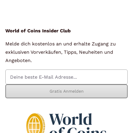
Angebote
Über Uns
World of Coins Insider Club
Melde dich kostenlos an und erhalte Zugang zu
Kontakt
exklusiven Vorverkäufen, Tipps, Neuheiten und
Angeboten.
Mein Konto
Gratis Anmelden
Warenkorb