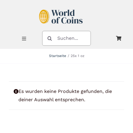
Zum
Inhalt
springen
SUCHE
NACH:
Toggle
Navigation
Startseite
25x 1 oz
Shop
Kategorien
Es wurden keine Produkte gefunden, die
deiner Auswahl entsprechen.
Neuheiten