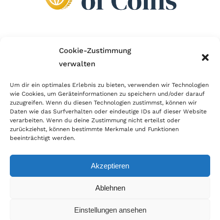
Wir sind Mitglied im Händlerbund!
Cookie-Zustimmung
verwalten
Der Händlerbund setzt sich für sicheren und
erfolgreichen E-Commerce ein. Auch wir sind wie
Um dir ein optimales Erlebnis zu bieten, verwenden wir Technologien
wie Cookies, um Geräteinformationen zu speichern und/oder darauf
viele Onlineshops im Netz Mitglied im Händlerbund
zuzugreifen. Wenn du diesen Technologien zustimmst, können wir
und unterstützen fairen Onlinehandel.
Daten wie das Surfverhalten oder eindeutige IDs auf dieser Website
verarbeiten. Wenn du deine Zustimmung nicht erteilst oder
zurückziehst, können bestimmte Merkmale und Funktionen
beeinträchtigt werden.
Akzeptieren
© Copyright 2026 | World of Coins |
Impressum
|
Datenschutz
|
Cookie
Ablehnen
Richtlinie
|
AGB
|
Widerruf
|
Zahlung & Versand
|
Batteriehinweis
Einstellungen ansehen