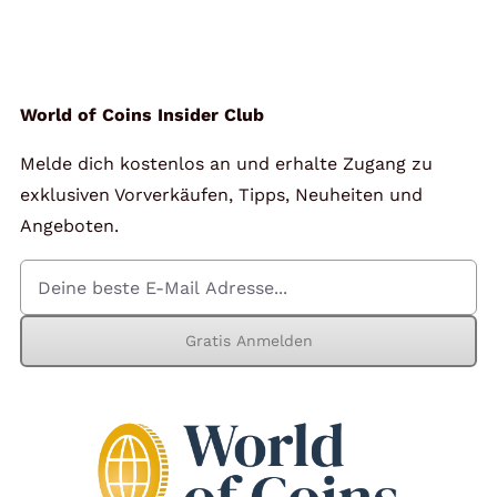
Angebote
Über Uns
World of Coins Insider Club
Melde dich kostenlos an und erhalte Zugang zu
Kontakt
exklusiven Vorverkäufen, Tipps, Neuheiten und
Angeboten.
Mein Konto
Gratis Anmelden
Warenkorb