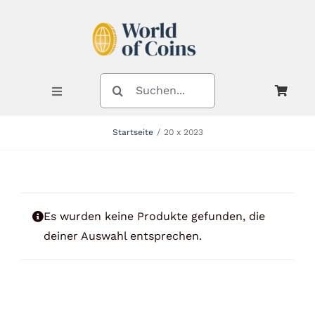
Zum
Inhalt
springen
SUCHE
NACH:
Toggle
Navigation
Startseite
20 x 2023
Shop
Kategorien
Es wurden keine Produkte gefunden, die
deiner Auswahl entsprechen.
Neuheiten