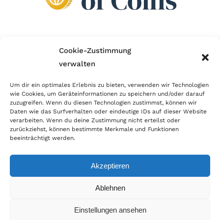
Wir sind Mitglied im Händlerbund!
Cookie-Zustimmung
verwalten
Der Händlerbund setzt sich für sicheren und
erfolgreichen E-Commerce ein. Auch wir sind wie
Um dir ein optimales Erlebnis zu bieten, verwenden wir Technologien
wie Cookies, um Geräteinformationen zu speichern und/oder darauf
viele Onlineshops im Netz Mitglied im Händlerbund
zuzugreifen. Wenn du diesen Technologien zustimmst, können wir
und unterstützen fairen Onlinehandel.
Daten wie das Surfverhalten oder eindeutige IDs auf dieser Website
verarbeiten. Wenn du deine Zustimmung nicht erteilst oder
zurückziehst, können bestimmte Merkmale und Funktionen
beeinträchtigt werden.
Akzeptieren
© Copyright 2026 | World of Coins |
Impressum
|
Datenschutz
|
Cookie
Ablehnen
Richtlinie
|
AGB
|
Widerruf
|
Zahlung & Versand
|
Batteriehinweis
Einstellungen ansehen