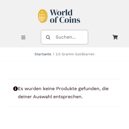
Zum
Inhalt
springen
SUCHE
NACH:
Toggle
Navigation
Startseite
2.5 Gramm Goldbarren
Shop
Kategorien
Es wurden keine Produkte gefunden, die
deiner Auswahl entsprechen.
Neuheiten