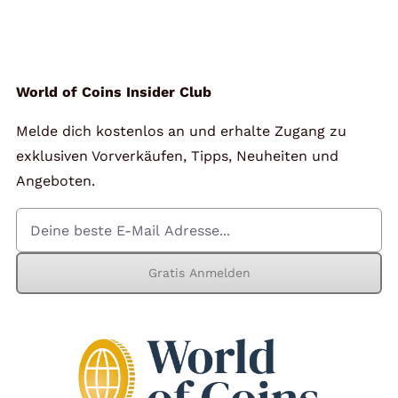
Angebote
Über Uns
World of Coins Insider Club
Melde dich kostenlos an und erhalte Zugang zu
Kontakt
exklusiven Vorverkäufen, Tipps, Neuheiten und
Angeboten.
Mein Konto
Gratis Anmelden
Warenkorb