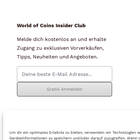
für Barren und Blister
Lupen
Münzkapseln
für Banknoten
World of Coins Insider Club
Melde dich kostenlos an und erhalte
Münzkoffer
Handschuhe
Zugang zu exklusiven Vorverkäufen,
Münzboxen
Prüfgeräte / -säuren
Tipps, Neuheiten und Angeboten.
Münzständer
Reinigung
Sammelalben
Sonstiges
Gratis Anmelden
© Copyright 2026 | World of Coins |
Impressum
|
Datenschutz
|
Cook
Um dir ein optimales Erlebnis zu bieten, verwenden wir Technologien 
Geräteinformationen zu speichern und/oder darauf zuzugreifen. Wenn 