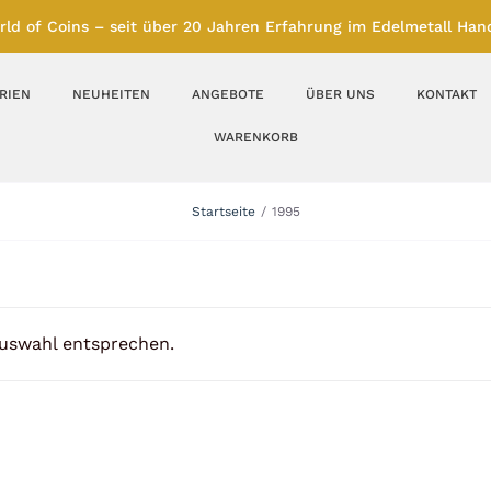
rld of Coins – seit über 20 Jahren Erfahrung im Edelmetall Hand
RIEN
NEUHEITEN
ANGEBOTE
ÜBER UNS
KONTAKT
WARENKORB
Silberbarren
Silbermünzen
Startseite
1995
Feinunze – Größen
Feinunze – Größen
1 oz
1 bis 50 g
Gramm – Größen
100 bis 1000 g
Auswahl entsprechen.
Farbmünzen
Münzbarren
Platin
Andere Metalle