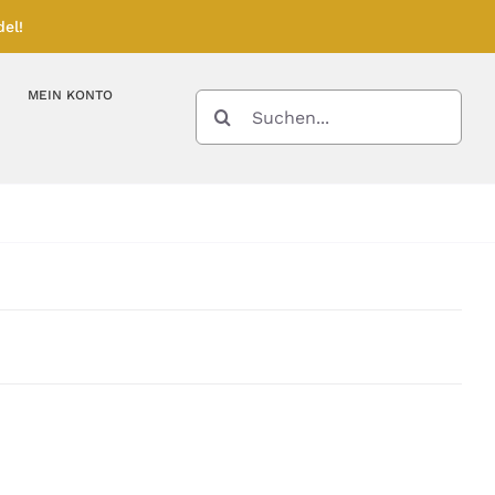
el!
MEIN KONTO
SUCHE
NACH:
Kupferbarren
Kupfermünzen
Feinunze – Größen
Feinunze – Größen
Gramm – Größen