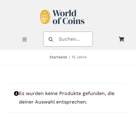
Zum
Inhalt
springen
SUCHE
NACH:
Toggle
Navigation
Startseite
15 Jahre
Shop
Kategorien
Es wurden keine Produkte gefunden, die
deiner Auswahl entsprechen.
Neuheiten