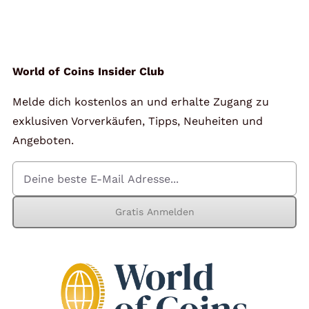
Angebote
Über Uns
World of Coins Insider Club
Melde dich kostenlos an und erhalte Zugang zu
Kontakt
exklusiven Vorverkäufen, Tipps, Neuheiten und
Angeboten.
Mein Konto
Gratis Anmelden
Warenkorb