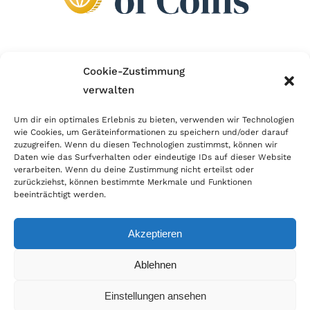
Wir sind Mitglied im Händlerbund!
Cookie-Zustimmung
verwalten
Der Händlerbund setzt sich für sicheren und
erfolgreichen E-Commerce ein. Auch wir sind wie
Um dir ein optimales Erlebnis zu bieten, verwenden wir Technologien
wie Cookies, um Geräteinformationen zu speichern und/oder darauf
viele Onlineshops im Netz Mitglied im Händlerbund
zuzugreifen. Wenn du diesen Technologien zustimmst, können wir
und unterstützen fairen Onlinehandel.
Daten wie das Surfverhalten oder eindeutige IDs auf dieser Website
verarbeiten. Wenn du deine Zustimmung nicht erteilst oder
zurückziehst, können bestimmte Merkmale und Funktionen
beeinträchtigt werden.
Akzeptieren
© Copyright 2026 | World of Coins |
Impressum
|
Datenschutz
|
Cookie
Ablehnen
Richtlinie
|
AGB
|
Widerruf
|
Zahlung & Versand
|
Batteriehinweis
Einstellungen ansehen