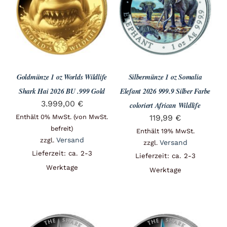
Angebote
Über Uns
Goldmünze 1 oz Worlds Wildlife
Silbermünze 1 oz Somalia
Kontakt
Shark Hai 2026 BU .999 Gold
Elefant 2026 999.9 Silber Farbe
3.999,00
€
coloriert African Wildlife
Enthält 0% MwSt. (von MwSt.
119,99
€
Mein Konto
befreit)
Enthält 19% MwSt.
Versand
zzgl.
Versand
zzgl.
Lieferzeit: ca. 2-3
Lieferzeit: ca. 2-3
Werktage
Warenkorb
Werktage