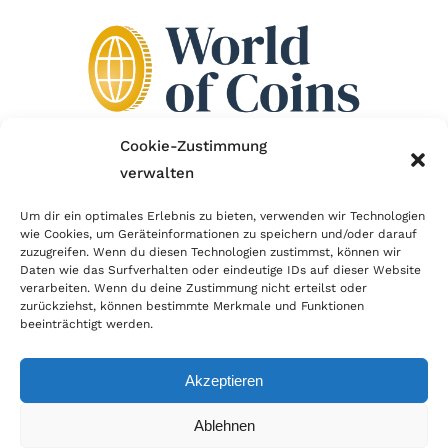
Cookie-Zustimmung
verwalten
Wir sind Mitglied im Händlerbund!
Um dir ein optimales Erlebnis zu bieten, verwenden wir Technologien
Der Händlerbund setzt sich für sicheren und
wie Cookies, um Geräteinformationen zu speichern und/oder darauf
zuzugreifen. Wenn du diesen Technologien zustimmst, können wir
erfolgreichen E-Commerce ein. Auch wir sind wie
Daten wie das Surfverhalten oder eindeutige IDs auf dieser Website
verarbeiten. Wenn du deine Zustimmung nicht erteilst oder
viele Onlineshops im Netz Mitglied im Händlerbund
zurückziehst, können bestimmte Merkmale und Funktionen
und unterstützen fairen Onlinehandel.
beeinträchtigt werden.
Akzeptieren
Ablehnen