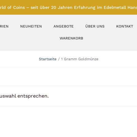
rld of Coins – seit über 20 Jahren Erfahrung im Edelmetall Hand
RIEN
NEUHEITEN
ANGEBOTE
ÜBER UNS
KONTAKT
WARENKORB
Silberbarren
Silbermünzen
Startseite
1 Gramm Goldmünze
Feinunze – Größen
Feinunze – Größen
1 oz
1 bis 50 g
Gramm – Größen
100 bis 1000 g
Auswahl entsprechen.
Farbmünzen
Münzbarren
Platin
Andere Metalle