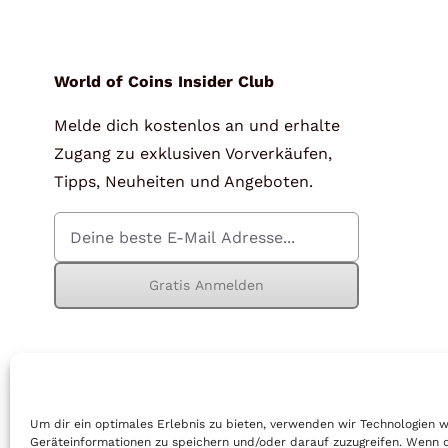
für Barren und Blister
Lupen
Münzkapseln
für Banknoten
World of Coins Insider Club
Melde dich kostenlos an und erhalte
Münzkoffer
Handschuhe
Zugang zu exklusiven Vorverkäufen,
Münzboxen
Prüfgeräte / -säuren
Tipps, Neuheiten und Angeboten.
Münzständer
Reinigung
Sammelalben
Sonstiges
Gratis Anmelden
© Copyright 2026 | World of Coins |
Impressum
|
Datenschutz
|
Cook
Um dir ein optimales Erlebnis zu bieten, verwenden wir Technologien 
Geräteinformationen zu speichern und/oder darauf zuzugreifen. Wenn 