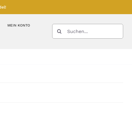
el!
MEIN KONTO
SUCHE
NACH:
Kupferbarren
Kupfermünzen
Feinunze – Größen
Feinunze – Größen
Gramm – Größen