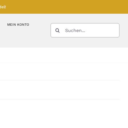
el!
MEIN KONTO
SUCHE
NACH:
Kupferbarren
Kupfermünzen
Feinunze – Größen
Feinunze – Größen
Gramm – Größen