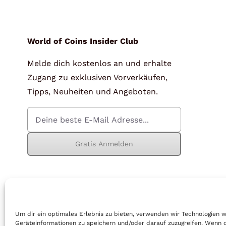
für Barren und Blister
Lupen
Münzkapseln
für Banknoten
World of Coins Insider Club
Melde dich kostenlos an und erhalte
Münzkoffer
Handschuhe
Zugang zu exklusiven Vorverkäufen,
Münzboxen
Prüfgeräte / -säuren
Tipps, Neuheiten und Angeboten.
Münzständer
Reinigung
Sammelalben
Sonstiges
Gratis Anmelden
© Copyright 2026 | World of Coins |
Impressum
|
Datenschutz
|
Cook
Um dir ein optimales Erlebnis zu bieten, verwenden wir Technologien 
Geräteinformationen zu speichern und/oder darauf zuzugreifen. Wenn 