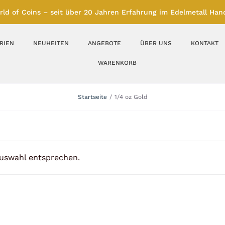
rld of Coins – seit über 20 Jahren Erfahrung im Edelmetall Hand
RIEN
NEUHEITEN
ANGEBOTE
ÜBER UNS
KONTAKT
WARENKORB
Silberbarren
Silbermünzen
Startseite
1/4 oz Gold
Feinunze – Größen
Feinunze – Größen
1 oz
1 bis 50 g
Gramm – Größen
100 bis 1000 g
Auswahl entsprechen.
Farbmünzen
Münzbarren
Platin
Andere Metalle