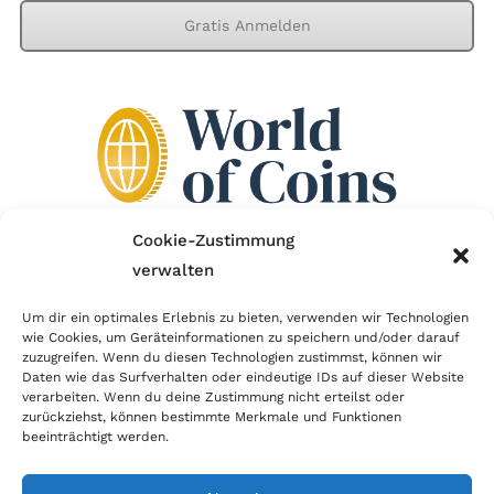
Gratis Anmelden
Cookie-Zustimmung
verwalten
Wir sind Mitglied im Händlerbund!
Um dir ein optimales Erlebnis zu bieten, verwenden wir Technologien
wie Cookies, um Geräteinformationen zu speichern und/oder darauf
Der Händlerbund setzt sich für sicheren und
zuzugreifen. Wenn du diesen Technologien zustimmst, können wir
erfolgreichen E-Commerce ein. Auch wir sind wie
Daten wie das Surfverhalten oder eindeutige IDs auf dieser Website
verarbeiten. Wenn du deine Zustimmung nicht erteilst oder
viele Onlineshops im Netz Mitglied im Händlerbund
zurückziehst, können bestimmte Merkmale und Funktionen
und unterstützen fairen Onlinehandel.
beeinträchtigt werden.