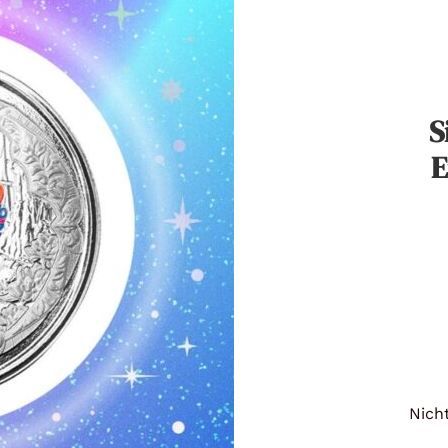
Titan
Messing
S
Niob
E
Nickel
Aluminium
Nicht