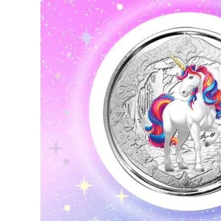
für Barren und Blister
Lupen
Münzkapseln
für Banknoten
Münzkoffer
Handschuhe
Münzboxen
Prüfgeräte / -säuren
Münzständer
Reinigung
Sammelalben
Sonstiges