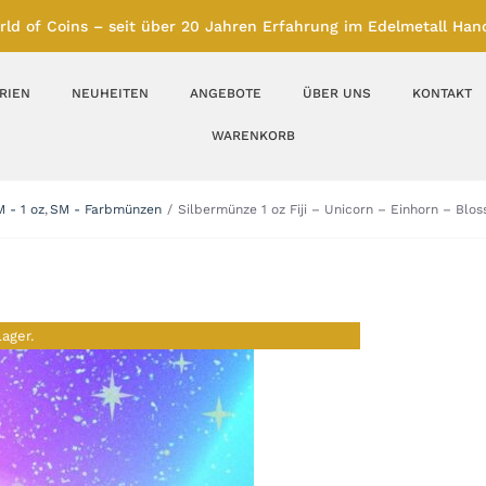
rld of Coins – seit über 20 Jahren Erfahrung im Edelmetall Hand
RIEN
NEUHEITEN
ANGEBOTE
ÜBER UNS
KONTAKT
WARENKORB
Silberbarren
Silbermünzen
 - 1 oz
SM - Farbmünzen
Silbermünze 1 oz Fiji – Unicorn – Einhorn – Blo
Feinunze – Größen
Feinunze – Größen
1 oz
1 bis 50 g
Gramm – Größen
100 bis 1000 g
Lager.
Farbmünzen
Münzbarren
Platin
Andere Metalle