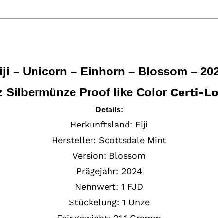
iji – Unicorn – Einhorn – Blossom – 20
z Silbermünze Proof like Color
Certi-L
Details:
Herkunftsland: Fiji
Hersteller:
Scottsdale Mint
Version: Blossom
Prägejahr:
2024
Nennwert: 1 FJD
Stückelung:
1 Unze
Feingewicht:
31,1 Gramm