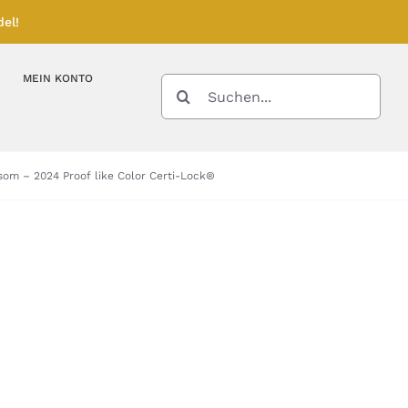
el!
MEIN KONTO
SUCHE
NACH:
Kupferbarren
Kupfermünzen
ssom – 2024 Proof like Color Certi-Lock®
Feinunze – Größen
Feinunze – Größen
Gramm – Größen