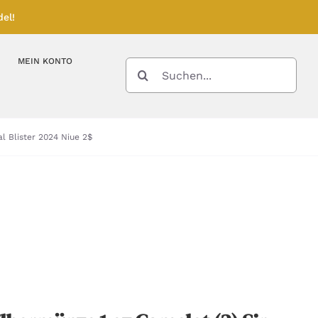
el!
MEIN KONTO
SUCHE
NACH:
Kupferbarren
Kupfermünzen
l Blister 2024 Niue 2$
Feinunze – Größen
Feinunze – Größen
Gramm – Größen