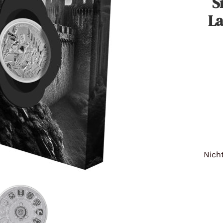
S
Titan
La
Messing
Niob
Nickel
Aluminium
Nicht