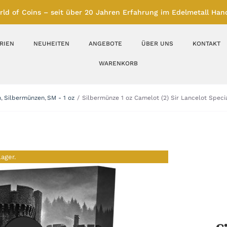
rld of Coins – seit über 20 Jahren Erfahrung im Edelmetall Hand
RIEN
NEUHEITEN
ANGEBOTE
ÜBER UNS
KONTAKT
WARENKORB
Silberbarren
Silbermünzen
n
Silbermünzen
SM - 1 oz
Silbermünze 1 oz Camelot (2) Sir Lancelot Specia
Feinunze – Größen
Feinunze – Größen
1 oz
1 bis 50 g
Gramm – Größen
100 bis 1000 g
Lager.
Farbmünzen
Münzbarren
Platin
Andere Metalle