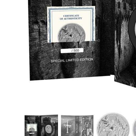
für Barren und Blister
Lupen
Münzkapseln
für Banknoten
Münzkoffer
Handschuhe
Münzboxen
Prüfgeräte / -säuren
Münzständer
Reinigung
Sammelalben
Sonstiges