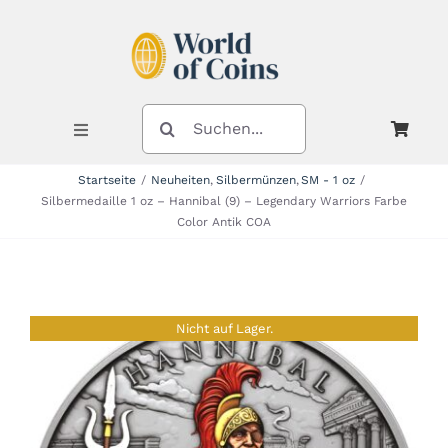
Zum
Inhalt
springen
SUCHE
NACH:
Toggle
Navigation
Startseite
Neuheiten
Silbermünzen
SM - 1 oz
Silbermedaille 1 oz – Hannibal (9) – Legendary Warriors Farbe
Shop
Color Antik COA
Kategorien
Nicht auf Lager.
Neuheiten