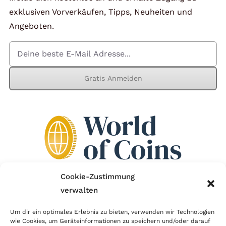
exklusiven Vorverkäufen, Tipps, Neuheiten und
Angeboten.
Gratis Anmelden
Cookie-Zustimmung
verwalten
Wir sind Mitglied im Händlerbund!
Um dir ein optimales Erlebnis zu bieten, verwenden wir Technologien
Der Händlerbund setzt sich für sicheren und
wie Cookies, um Geräteinformationen zu speichern und/oder darauf