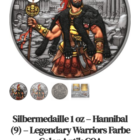
Angebote
Über Uns
Kontakt
Mein Konto
Warenkorb
Silbermedaille 1 oz – Hannibal
(9) – Legendary Warriors Farbe